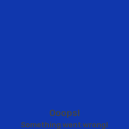
O
o
o
p
s
!
S
o
m
e
t
h
i
n
g
w
e
n
t
w
r
o
n
g
!