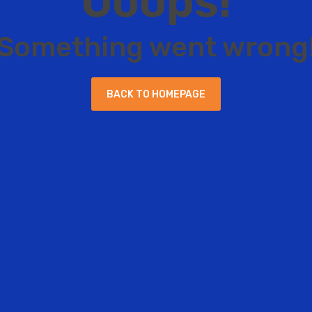
O
o
o
p
s
!
S
o
m
e
t
h
i
n
g
w
e
n
t
w
r
o
n
g
B
A
C
K
T
O
H
O
M
E
P
A
G
E