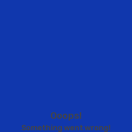
O
o
o
p
s
!
S
o
m
e
t
h
i
n
g
w
e
n
t
w
r
o
n
g
!