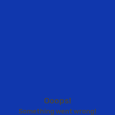
O
o
o
p
s
!
S
o
m
e
t
h
i
n
g
w
e
n
t
w
r
o
n
g
!