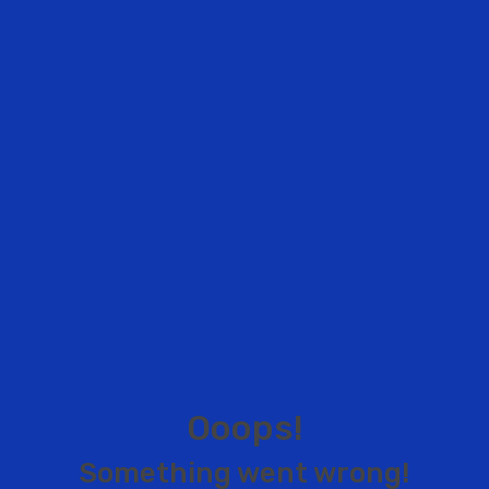
O
o
o
p
s
!
S
o
m
e
t
h
i
n
g
w
e
n
t
w
r
o
n
g
!