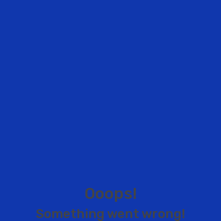
O
o
o
p
s
!
S
o
m
e
t
h
i
n
g
w
e
n
t
w
r
o
n
g
!