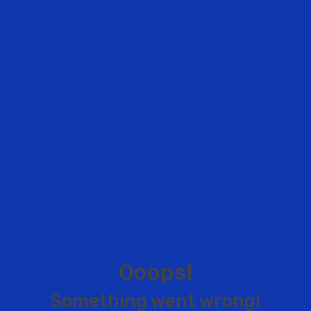
O
o
o
p
s
!
S
o
m
e
t
h
i
n
g
w
e
n
t
w
r
o
n
g
!