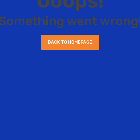
O
o
o
p
s
!
S
o
m
e
t
h
i
n
g
w
e
n
t
w
r
o
n
g
B
A
C
K
T
O
H
O
M
E
P
A
G
E