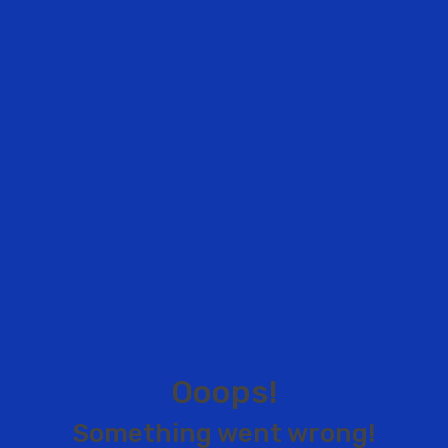
O
o
o
p
s
!
S
o
m
e
t
h
i
n
g
w
e
n
t
w
r
o
n
g
!