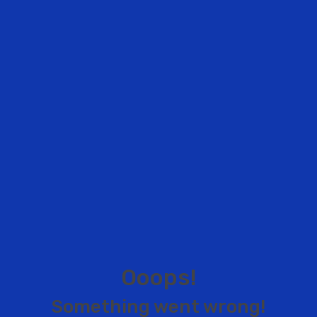
O
o
o
p
s
!
S
o
m
e
t
h
i
n
g
w
e
n
t
w
r
o
n
g
!