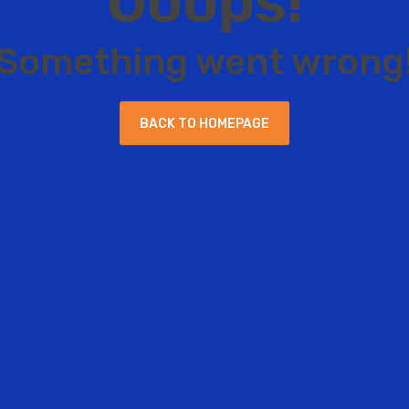
O
o
o
p
s
!
S
o
m
e
t
h
i
n
g
w
e
n
t
w
r
o
n
g
B
A
C
K
T
O
H
O
M
E
P
A
G
E