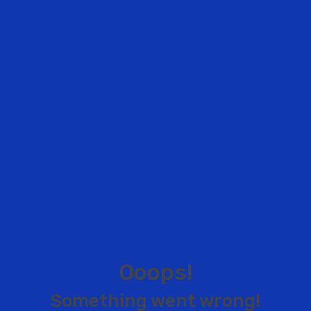
O
o
o
p
s
!
S
o
m
e
t
h
i
n
g
w
e
n
t
w
r
o
n
g
!