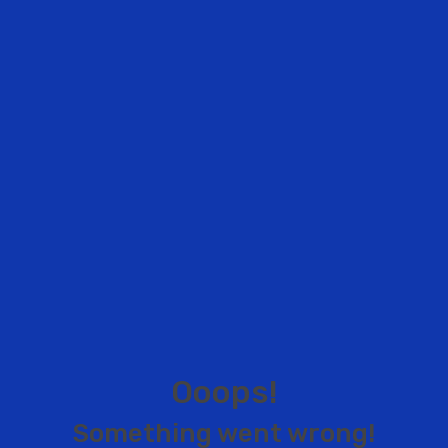
O
o
o
p
s
!
S
o
m
e
t
h
i
n
g
w
e
n
t
w
r
o
n
g
!