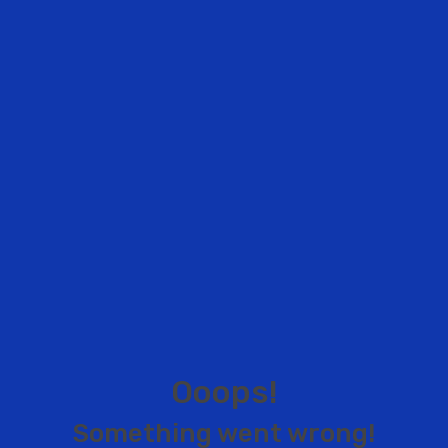
O
o
o
p
s
!
S
o
m
e
t
h
i
n
g
w
e
n
t
w
r
o
n
g
!