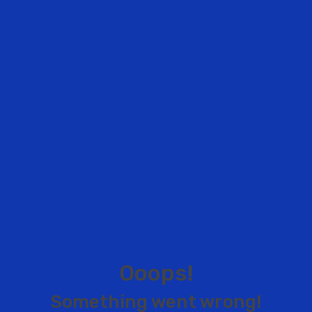
O
o
o
p
s
!
S
o
m
e
t
h
i
n
g
w
e
n
t
w
r
o
n
g
!