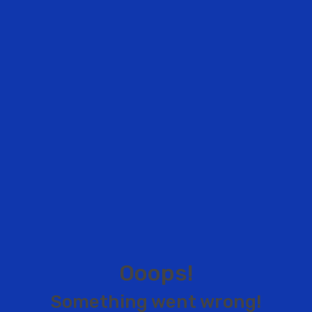
O
o
o
p
s
!
S
o
m
e
t
h
i
n
g
w
e
n
t
w
r
o
n
g
!