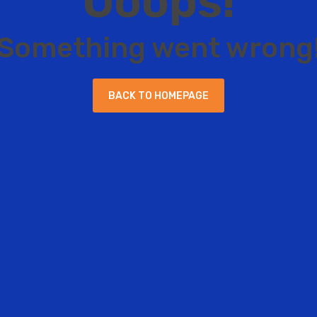
O
o
o
p
s
!
S
o
m
e
t
h
i
n
g
w
e
n
t
w
r
o
n
g
B
A
C
K
T
O
H
O
M
E
P
A
G
E