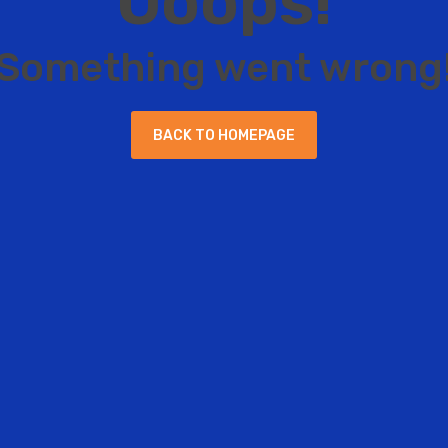
O
o
o
p
s
!
S
o
m
e
t
h
i
n
g
w
e
n
t
w
r
o
n
g
B
A
C
K
T
O
H
O
M
E
P
A
G
E