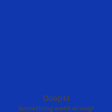
O
o
o
p
s
!
S
o
m
e
t
h
i
n
g
w
e
n
t
w
r
o
n
g
!