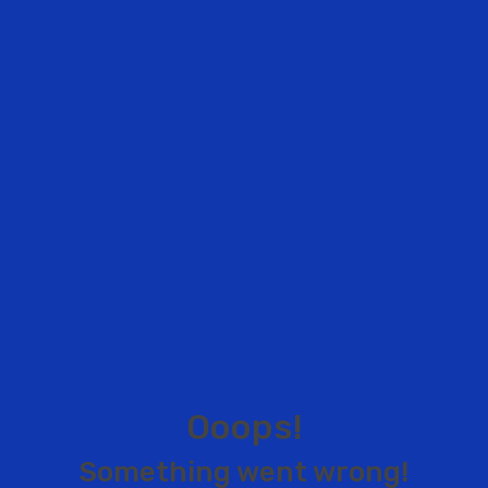
O
o
o
p
s
!
S
o
m
e
t
h
i
n
g
w
e
n
t
w
r
o
n
g
!