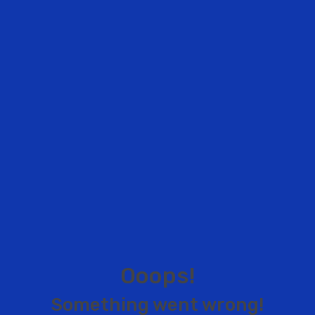
O
o
o
p
s
!
S
o
m
e
t
h
i
n
g
w
e
n
t
w
r
o
n
g
!