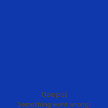
O
o
o
p
s
!
S
o
m
e
t
h
i
n
g
w
e
n
t
w
r
o
n
g
!