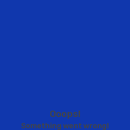
O
o
o
p
s
!
S
o
m
e
t
h
i
n
g
w
e
n
t
w
r
o
n
g
!