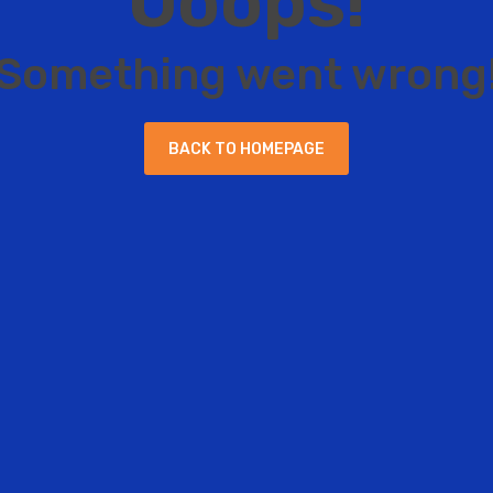
O
o
o
p
s
!
S
o
m
e
t
h
i
n
g
w
e
n
t
w
r
o
n
g
B
A
C
K
T
O
H
O
M
E
P
A
G
E