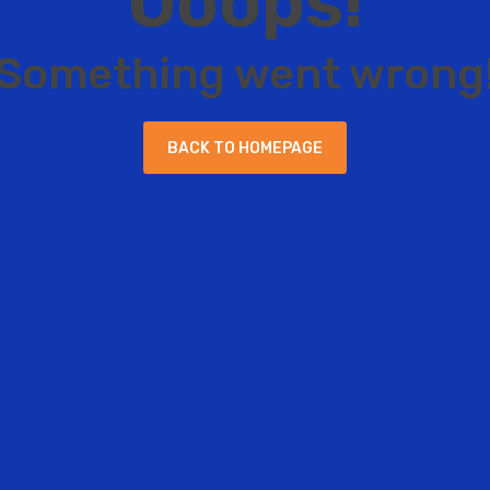
O
o
o
p
s
!
S
o
m
e
t
h
i
n
g
w
e
n
t
w
r
o
n
g
B
A
C
K
T
O
H
O
M
E
P
A
G
E