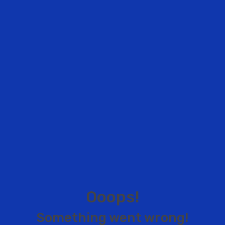
O
o
o
p
s
!
S
o
m
e
t
h
i
n
g
w
e
n
t
w
r
o
n
g
!