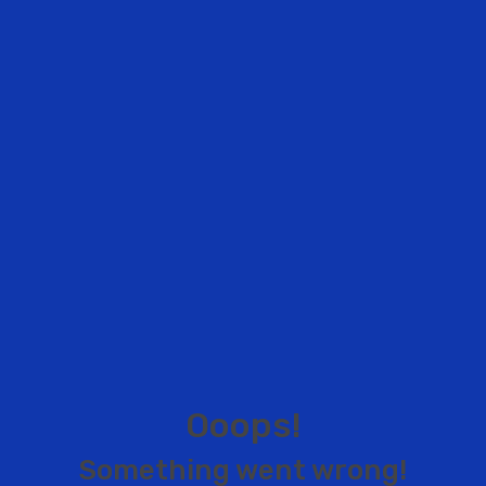
O
o
o
p
s
!
S
o
m
e
t
h
i
n
g
w
e
n
t
w
r
o
n
g
!