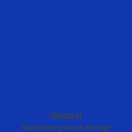
O
o
o
p
s
!
S
o
m
e
t
h
i
n
g
w
e
n
t
w
r
o
n
g
!