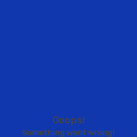
O
o
o
p
s
!
S
o
m
e
t
h
i
n
g
w
e
n
t
w
r
o
n
g
!