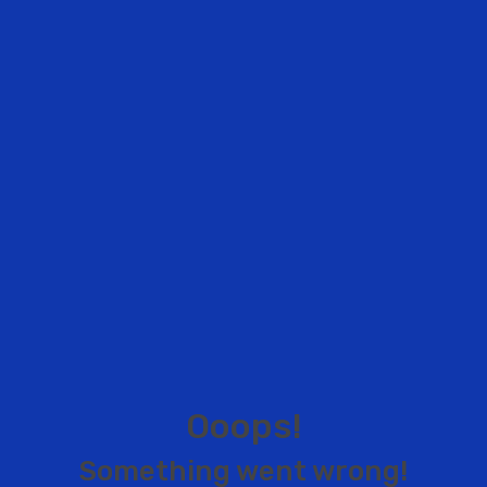
O
o
o
p
s
!
S
o
m
e
t
h
i
n
g
w
e
n
t
w
r
o
n
g
!