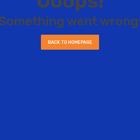
O
o
o
p
s
!
S
o
m
e
t
h
i
n
g
w
e
n
t
w
r
o
n
g
B
A
C
K
T
O
H
O
M
E
P
A
G
E