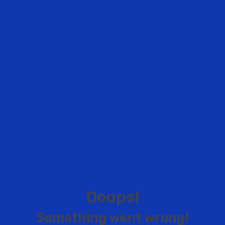
O
o
o
p
s
!
S
o
m
e
t
h
i
n
g
w
e
n
t
w
r
o
n
g
!