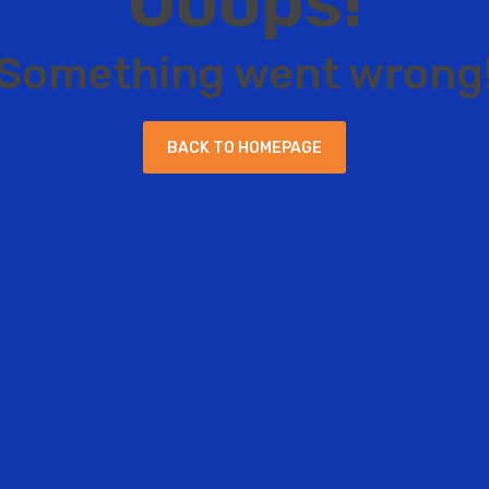
O
o
o
p
s
!
S
o
m
e
t
h
i
n
g
w
e
n
t
w
r
o
n
g
B
A
C
K
T
O
H
O
M
E
P
A
G
E