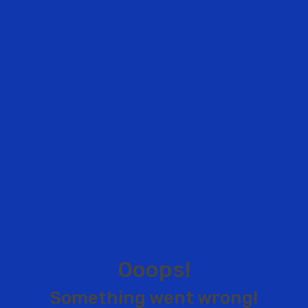
O
o
o
p
s
!
S
o
m
e
t
h
i
n
g
w
e
n
t
w
r
o
n
g
!