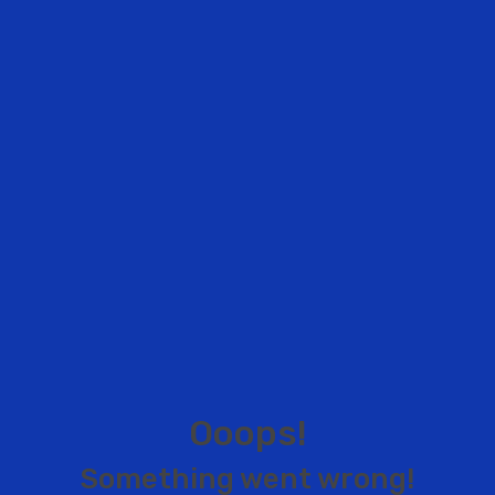
O
o
o
p
s
!
S
o
m
e
t
h
i
n
g
w
e
n
t
w
r
o
n
g
!