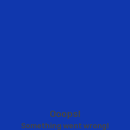
O
o
o
p
s
!
S
o
m
e
t
h
i
n
g
w
e
n
t
w
r
o
n
g
!