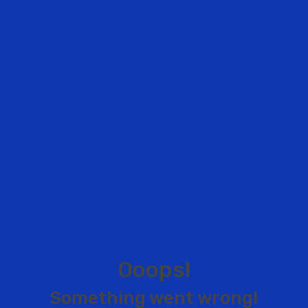
O
o
o
p
s
!
S
o
m
e
t
h
i
n
g
w
e
n
t
w
r
o
n
g
!