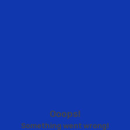
O
o
o
p
s
!
S
o
m
e
t
h
i
n
g
w
e
n
t
w
r
o
n
g
!