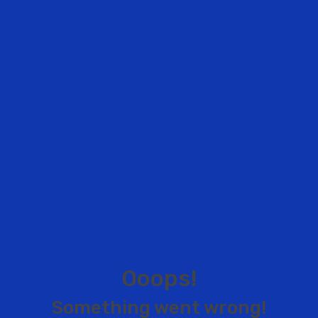
O
o
o
p
s
!
S
o
m
e
t
h
i
n
g
w
e
n
t
w
r
o
n
g
!