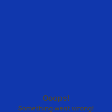
O
o
o
p
s
!
S
o
m
e
t
h
i
n
g
w
e
n
t
w
r
o
n
g
!