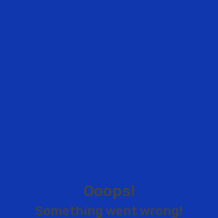
O
o
o
p
s
!
S
o
m
e
t
h
i
n
g
w
e
n
t
w
r
o
n
g
!