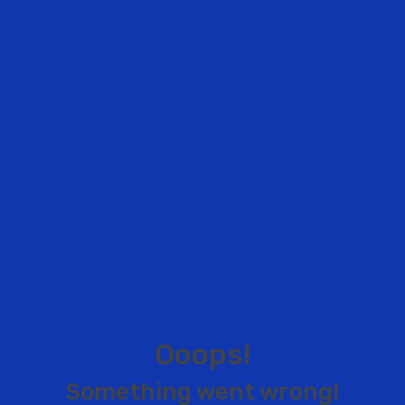
O
o
o
p
s
!
S
o
m
e
t
h
i
n
g
w
e
n
t
w
r
o
n
g
!