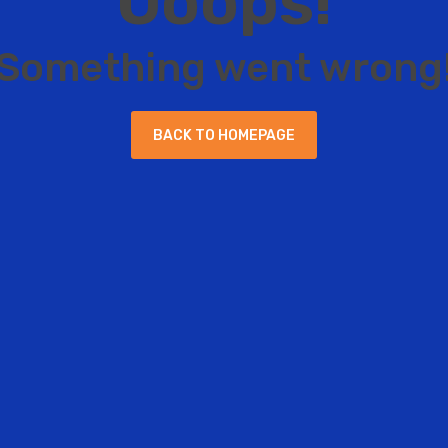
O
o
o
p
s
!
S
o
m
e
t
h
i
n
g
w
e
n
t
w
r
o
n
g
B
A
C
K
T
O
H
O
M
E
P
A
G
E