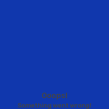
O
o
o
p
s
!
S
o
m
e
t
h
i
n
g
w
e
n
t
w
r
o
n
g
!