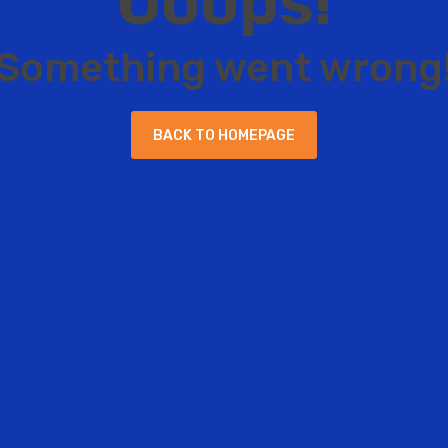
O
o
o
p
s
!
S
o
m
e
t
h
i
n
g
w
e
n
t
w
r
o
n
g
B
A
C
K
T
O
H
O
M
E
P
A
G
E