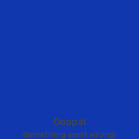
O
o
o
p
s
!
S
o
m
e
t
h
i
n
g
w
e
n
t
w
r
o
n
g
!