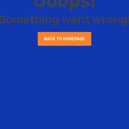
O
o
o
p
s
!
S
o
m
e
t
h
i
n
g
w
e
n
t
w
r
o
n
g
B
A
C
K
T
O
H
O
M
E
P
A
G
E