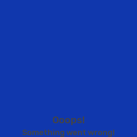
O
o
o
p
s
!
S
o
m
e
t
h
i
n
g
w
e
n
t
w
r
o
n
g
!