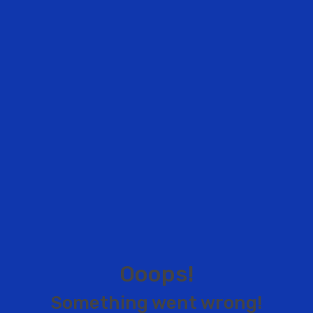
O
o
o
p
s
!
S
o
m
e
t
h
i
n
g
w
e
n
t
w
r
o
n
g
!