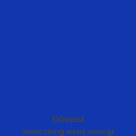
O
o
o
p
s
!
S
o
m
e
t
h
i
n
g
w
e
n
t
w
r
o
n
g
!